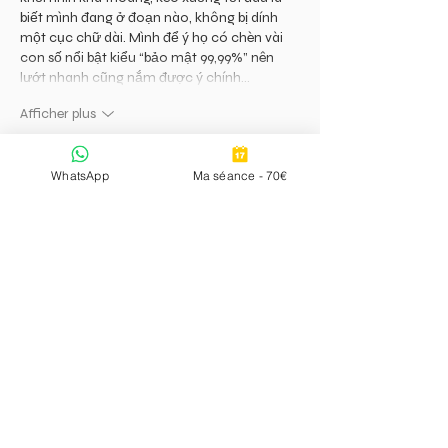
biết mình đang ở đoạn nào, không bị dính 
một cục chữ dài. Mình để ý họ có chèn vài 
con số nổi bật kiểu “bảo mật 99,99%” nên 
lướt nhanh cũng nắm được ý chính…
Afficher plus
J'aime
Répondre
WhatsApp
Ma séance - 70€
Invité
28 juil.
soicauxsmb.com
 hôm trước mình lướt thấy 
ai đó nhắc nên bấm vào xem thử cho biết. 
Mình không đọc kỹ nội dung lắm, chủ yếu 
nhìn cách họ sắp xếp trang thôi. Cảm giác 
đầu tiên là giao diện khá nhẹ mắt, không bị 
nhồi chữ hay dồn quá nhiều thứ vào một 
chỗ. Mấy phần thông tin được chia thành 
từng khối rõ ràng nên kéo xuống vẫn dễ 
theo dõi, kiểu nhìn phát biết đoạn nào đang 
nói…