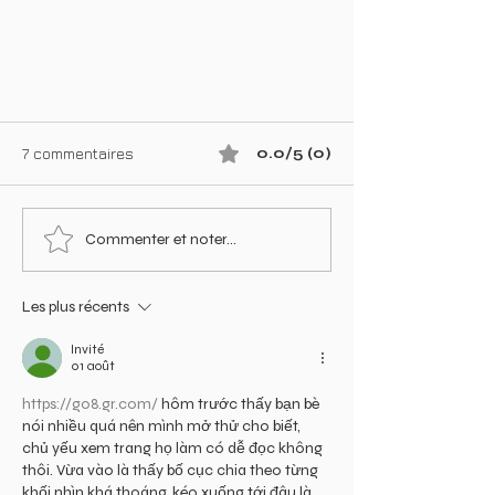
7 commentaires
0.0/5 (0)
Commenter et noter...
Les plus récents
Les Bienfaits du Magnétisme
sur la Santé Physique et
Invité
01 août
Émotionnelle
https://go8.gr.com/
 hôm trước thấy bạn bè 
nói nhiều quá nên mình mở thử cho biết, 
chủ yếu xem trang họ làm có dễ đọc không 
thôi. Vừa vào là thấy bố cục chia theo từng 
khối nhìn khá thoáng, kéo xuống tới đâu là 